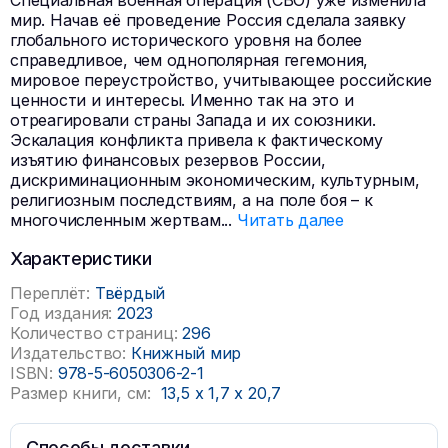
Специальная военная операция (СВО) уже изменила
мир. Начав её проведение Россия сделала заявку
глобального исторического уровня на более
справедливое, чем однополярная гегемония,
мировое переустройство, учитывающее российские
ценности и интересы. Именно так на это и
отреагировали страны Запада и их союзники.
Эскалация конфликта привела к фактическому
изъятию финансовых резервов России,
дискриминационным экономическим, культурным,
религиозным последствиям, а на поле боя – к
многочисленным жертвам
...
Читать далее
Характеристики
Переплёт:
Твёрдый
Год издания:
2023
Количество страниц:
296
Издательство:
Книжный мир
ISBN:
978-5-6050306-2-1
Размер книги, см:
13,5
x
1,7
x
20,7
Способы доставки