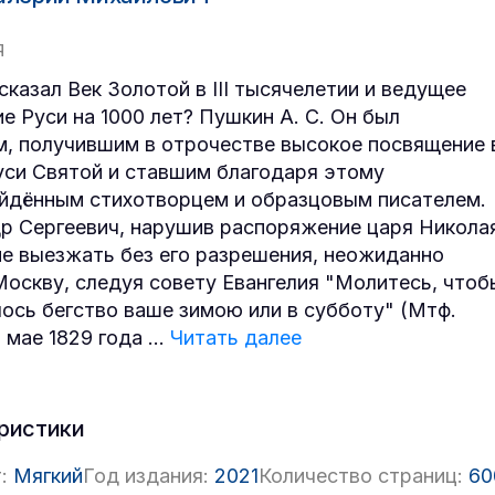
Я
сказал Век Золотой в III тысячелетии и ведущее
е Руси на 1000 лет? Пушкин А. С. Он был
, получившим в отрочестве высокое посвящение 
си Святой и ставшим благодаря этому
йдённым стихотворцем и образцовым писателем.
р Сергеевич, нарушив распоряжение царя Никола
 не выезжать без его разрешения, неожиданно
Москву, следуя совету Евангелия "Молитесь, чтоб
лось бегство ваше зимою или в субботу" (Мтф.
в мае 1829 года
...
Читать далее
ристики
:
Мягкий
Год издания:
2021
Количество страниц:
60