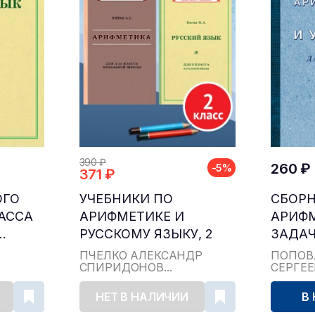
390 ₽
260 ₽
-5%
371 ₽
ОГО
УЧЕБНИКИ ПО
СБОР
ЛАССА
АРИФМЕТИКЕ И
АРИФ
.
РУССКОМУ ЯЗЫКУ, 2
ЗАДАЧ
КЛАСС...
ДЛЯ НА
ПЧЁЛКО АЛЕКСАНДР
ПОПОВ
СПИРИДОНОВ...
СЕРГЕ
НЕТ В НАЛИЧИИ
В