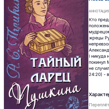
АННОТАЦИ
Кто пред
положени
мудрецом
жрецы Ру
непревзо
Александ
I никуда
покинул 
не случи
24:20) - 
Характе
Переплёт