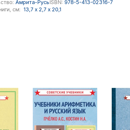
ство:
Амрита-Русь
ISBN:
978-5-413-02316-7
иги, см:
13,7
x
2,7
x
20,1