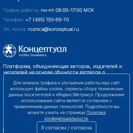
График работы:
пн–пт 08:00–17:00 МСК
Телефон:
+7 (495) 150-69-70
Эл. почта:
roznica@konzeptual.ru
Платформа, объединяющая авторов, издателей и
читателей на основе общности взглядов о
необходимости построения справедливого и
Для анализа трафика и улучшения работы наш сайт
гармоничного мироустройства. Наши книги можно
использует файлы cookie, сервисы сбора технических
встретить на многих книготорговых площадках
данных посетителей и «Яндекс.Метрику». Продолжение
России.
использования сайта является согласием с
применением данных технологий. Подробности вы
© 2009 – 2026. Все права защищены.
можете узнать на странице
Политика
конфиденциальности
.
Я согласен / согласна