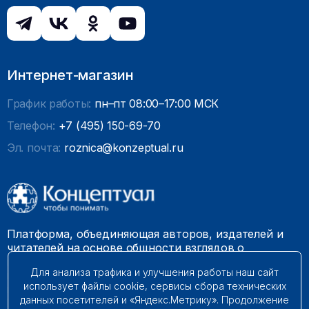
Интернет-магазин
График работы:
пн–пт 08:00–17:00 МСК
Телефон:
+7 (495) 150-69-70
Эл. почта:
roznica@konzeptual.ru
Платформа, объединяющая авторов, издателей и
читателей на основе общности взглядов о
необходимости построения справедливого и
Для анализа трафика и улучшения работы наш сайт
гармоничного мироустройства. Наши книги можно
использует файлы cookie, сервисы сбора технических
встретить на многих книготорговых площадках
данных посетителей и «Яндекс.Метрику». Продолжение
России.