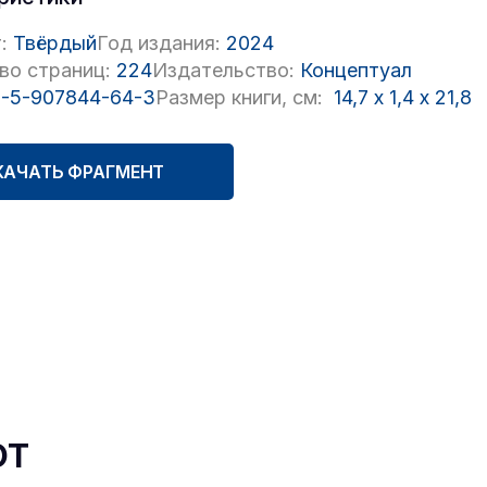
:
Твёрдый
Год издания:
2024
во страниц:
224
Издательство:
Концептуал
-5-907844-64-3
Размер книги, см:
14,7
x
1,4
x
21,8
КАЧАТЬ ФРАГМЕНТ
ют