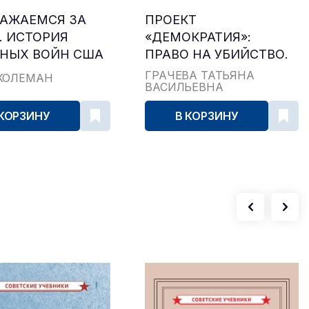
РАЖАЕМСЯ ЗА
ПРОЕКТ
. ИСТОРИЯ
«ДЕМОКРАТИЯ»:
ЯНЫХ ВОЙН США
ПРАВО НА УБИЙСТВО.
ТАЙНЫЕ АЛГОРИТМЫ
ГРАЧЁВА ТАТЬЯНА
КОЛЕМАН
ВАСИЛЬЕВНА
МИРОВОГО
ГОСПОДСТВА
 КОРЗИНУ
В КОРЗИНУ