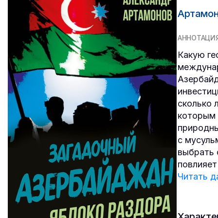
Артамон
АННОТАЦИ
Какую ге
междунар
Азербайд
инвестиц
сколько л
которым 
природны
с мусуль
выбрать 
повлияет
Читать д
Характе