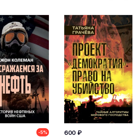
600 ₽
-5%