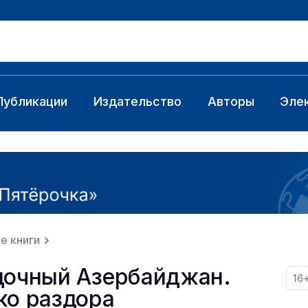
Публикации
Издательство
Авторы
Эле
е книги
дочный Азербайджан.
16
ко раздора