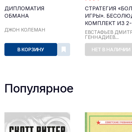
ДИПЛОМАТИЯ
СТРАТЕГИЯ «БО
ОБМАНА
ИГРЫ». БЕСОЛЮ
КОМПЛЕКТ ИЗ 2
ДЖОН КОЛЕМАН
КНИГ
ЕВСТАФЬЕВ ДМИТ
ГЕННАДИЕВ...
В КОРЗИНУ
НЕТ В НАЛИЧИИ
Популярное