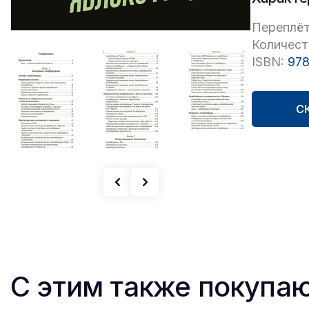
Переплёт
Количест
ISBN:
978
С
С этим также покупа