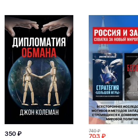
740 ₽
350 ₽
703 ₽