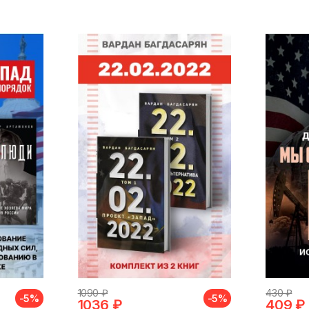
1090 ₽
430 ₽
-5%
-5%
1036 ₽
409 ₽