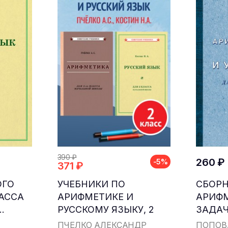
390 ₽
260 ₽
-5%
371 ₽
ОГО
УЧЕБНИКИ ПО
СБОР
ЛАССА
АРИФМЕТИКЕ И
АРИФ
.
РУССКОМУ ЯЗЫКУ, 2
ЗАДАЧ
КЛАСС...
ДЛЯ НА
ПЧЁЛКО АЛЕКСАНДР
ПОПОВ