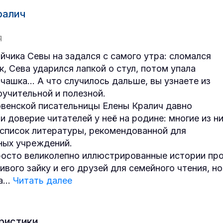
ралич
Я
айчика Севы на задался с самого утра: сломался
к, Сева ударился лапкой о стул, потом упала
чашка… А что случилось дальше, вы узнаете из
оучительной и полезной.
овенской писательницы Елены Кралич давно
и доверие читателей у неё на родине: многие из н
 список литературы, рекомендованной для
ых учреждений.
росто великолепно иллюстрированные истории пр
ивого зайку и его друзей для семейного чтения, но
а
...
Читать далее
ристики