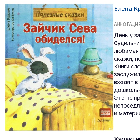
Елена К
АННОТАЦИ
День у з
будильни
любимая 
сказки, п
Книги сл
заслужил
входят в
дошкольн
Это не п
непоседл
и матери
Характе