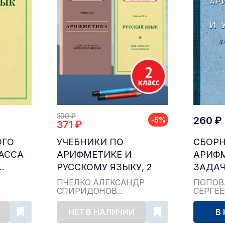
390 ₽
260 ₽
-5%
371 ₽
ОГО
УЧЕБНИКИ ПО
СБОР
ЛАССА
АРИФМЕТИКЕ И
АРИФ
.
РУССКОМУ ЯЗЫКУ, 2
ЗАДАЧ
КЛАСС...
ДЛЯ НА
ПЧЁЛКО АЛЕКСАНДР
ПОПОВ
СПИРИДОНОВ...
СЕРГЕ
НЕТ В НАЛИЧИИ
В