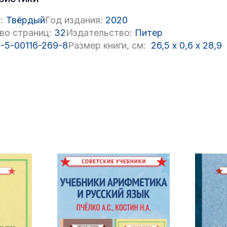
:
Твёрдый
Год издания:
2020
во страниц:
32
Издательство:
Питер
-5-00116-269-8
Размер книги, см:
26,5
x
0,6
x
28,9