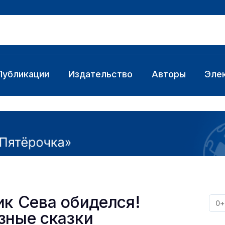
Публикации
Издательство
Авторы
Эле
ик Сева обиделся!
0+
зные сказки