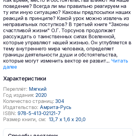
Как время, место и обстоятельства влияют на наше
поведение? Всегда ли мы правильно реагируем на
ту или иную ситуацию? Каковы предпосылки наших
реакций в принципе? Какой урок можно извлечь из
неправильных поступков? В третьей книге "Законы
счастливой жизни" О.Г. Торсунов продолжает
рассуждать о таинственных силах Вселенной,
которые управляют нашей жизнью. Он углубляется в
тему внутреннего мира человека, определяет
границы деятельности души и обстоятельства,
которые могут изменить вектор ее развит
...
Читать
далее
Характеристики
Переплёт:
Мягкий
Год издания:
2020
Количество страниц:
304
Издательство:
Амрита-Русь
ISBN:
978-5-413-02121-7
Размер книги, см:
13,7
x
1,6
x
20,0
Способы доставки