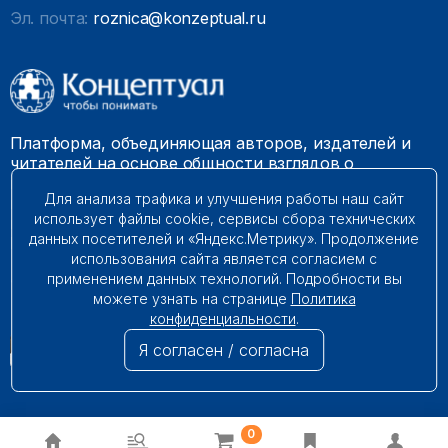
Эл. почта:
roznica@konzeptual.ru
Платформа, объединяющая авторов, издателей и
читателей на основе общности взглядов о
необходимости построения справедливого и
Для анализа трафика и улучшения работы наш сайт
гармоничного мироустройства. Наши книги можно
использует файлы cookie, сервисы сбора технических
встретить на многих книготорговых площадках
данных посетителей и «Яндекс.Метрику». Продолжение
России.
использования сайта является согласием с
применением данных технологий. Подробности вы
© 2009 – 2026. Все права защищены.
можете узнать на странице
Политика
конфиденциальности
.
Я согласен / согласна
0