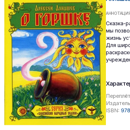
АННОТАЦИ
Сказка-р
мы позво
жизнь ус
Для широ
раскраск
учрежден
Характе
Переплёт
Издатель
ISBN:
978