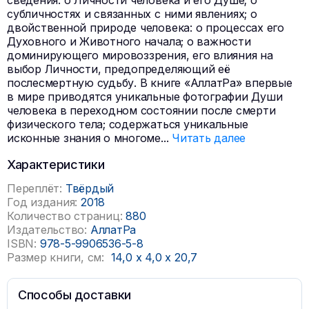
сведения: о Личности человека и его Душе; о
субличностях и связанных с ними явлениях; о
двойственной природе человека: о процессах его
Духовного и Животного начала; о важности
доминирующего мировоззрения, его влияния на
выбор Личности, предопределяющий её
послесмертную судьбу. В книге «АллатРа» впервые
в мире приводятся уникальные фотографии Души
человека в переходном состоянии после смерти
физического тела; содержаться уникальные
исконные знания о многоме
...
Читать далее
Характеристики
Переплёт:
Твёрдый
Год издания:
2018
Количество страниц:
880
Издательство:
АллатРа
ISBN:
978-5-9906536-5-8
Размер книги, см:
14,0
x
4,0
x
20,7
Способы доставки