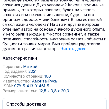
Какова физиология развития тонких тел и уровней
сознания души и Духа человека? Каковы глубинные
причины, от которых зависит, будет ли человек
счастлив или несчастлив в жизни, будет ли его
организм здоровым или больным? В чем истинный
смысл жизни человека? На эти и другие вопросы
отвечает автор на основе личного духовного опыта.
У него были выходы в "чистое сознание", а также
появилась способность внутренне осязать объекты и
Сущности тонких миров. Был пройден ряд этапов
духовного развития, для пр
...
Читать далее
Характеристики
Переплёт:
Мягкий
Год издания:
2021
Количество страниц:
160
Издательство:
Амрита-Русь
ISBN:
978-5-413-01461-5
Размер книги, см:
12,5
x
0,8
x
20,0
Способы доставки