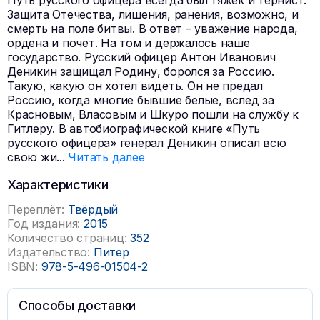
Путь русского офицера всегда был тяжек и тернист.
Защита Отечества, лишения, ранения, возможно, и
смерть на поле битвы. В ответ – уважение народа,
ордена и почет. На том и держалось наше
государство. Русский офицер Антон Иванович
Деникин защищал Родину, боролся за Россию.
Такую, какую он хотел видеть. Он не предал
Россию, когда многие бывшие белые, вслед за
Красновым, Власовым и Шкуро пошли на службу к
Гитлеру. В автобиографической книге «Путь
русского офицера» генерал Деникин описал всю
свою жи
...
Читать далее
Характеристики
Переплёт:
Твёрдый
Год издания:
2015
Количество страниц:
352
Издательство:
Питер
ISBN:
978-5-496-01504-2
Способы доставки