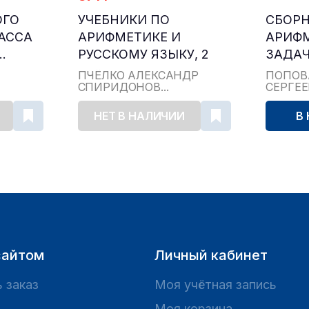
ОГО
УЧЕБНИКИ ПО
СБОР
ЛАССА
АРИФМЕТИКЕ И
АРИФ
.
РУССКОМУ ЯЗЫКУ, 2
ЗАДАЧ
КЛАСС...
ДЛЯ НА
ПЧЁЛКО АЛЕКСАНДР
ПОПОВ
СПИРИДОНОВ...
СЕРГЕ
НЕТ В НАЛИЧИИ
В
сайтом
Личный кабинет
 заказ
Моя учётная запись
Моя корзина