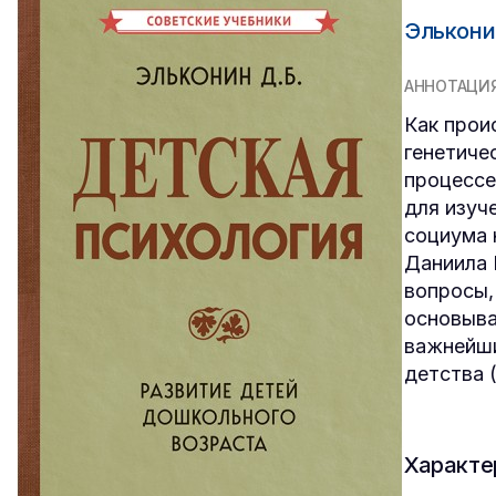
Элькони
АННОТАЦИ
Как прои
генетиче
процессе
для изуч
социума 
Даниила 
вопросы,
основыва
важнейши
детства (
Характе