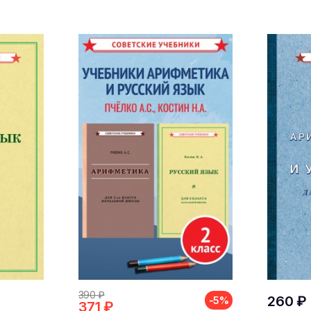
390 ₽
260 ₽
-5%
371 ₽