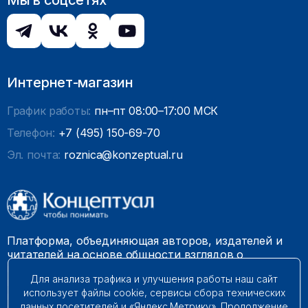
Мы в соцсетях
Интернет-магазин
График работы:
пн–пт 08:00–17:00 МСК
Телефон:
+7 (495) 150-69-70
Эл. почта:
roznica@konzeptual.ru
Платформа, объединяющая авторов, издателей и
читателей на основе общности взглядов о
необходимости построения справедливого и
Для анализа трафика и улучшения работы наш сайт
гармоничного мироустройства. Наши книги можно
использует файлы cookie, сервисы сбора технических
встретить на многих книготорговых площадках
данных посетителей и «Яндекс.Метрику». Продолжение