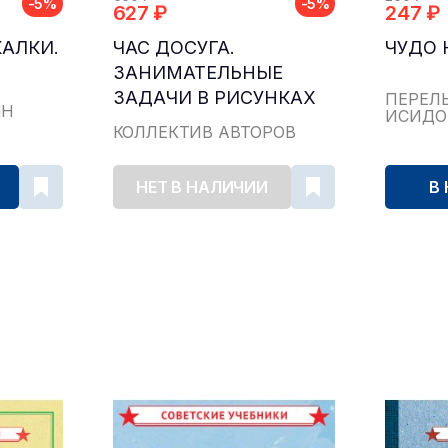
-5%
-5%
627 ₽
247 ₽
КАЛКИ.
ЧАС ДОСУГА.
ЧУДО 
ЗАНИМАТЕЛЬНЫЕ
ЗАДАЧИ В РИСУНКАХ
ПЕРЕЛ
ЯН
ИСИДО
[1947]
КОЛЛЕКТИВ АВТОРОВ
НЕТ В НАЛИЧИИ
В