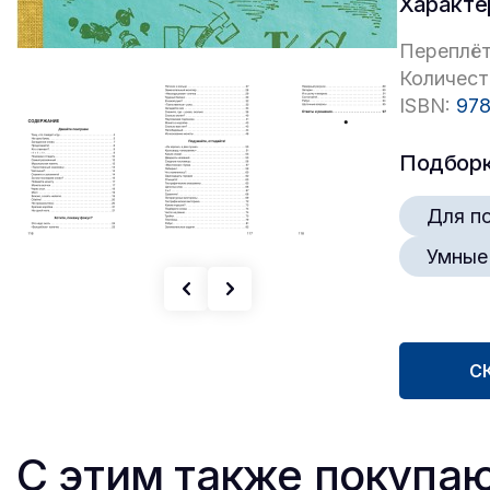
Характе
Переплёт
Количест
ISBN:
978
Подбор
Для п
Умные
С
С этим также покупа