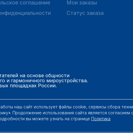
льское соглашение
Мои заказы
онфиденциальности
Статус заказа
тателей на основе общности
го и гармоничного мироустройства.
вых площадках России.
работы наш сайт использует файлы cookie, сервисы сбора техн
рику». Продолжение использования сайта является согласием 
Подробности вы можете узнать на странице
Политика