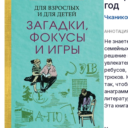
год
Чканико
АННОТАЦИ
Не знает
семейных
решение 
увлекате
ребусов,
трюков. 
так, что
анаграмм
литерату
Эта книг