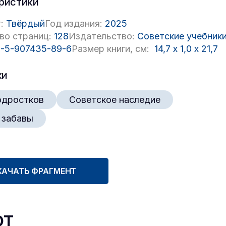
ристики
:
Твёрдый
Год издания:
2025
во страниц:
128
Издательство:
Советские учебник
-5-907435-89-6
Размер книги, см:
14,7
x
1,0
x
21,7
ки
одростков
Советское наследие
 забавы
КАЧАТЬ ФРАГМЕНТ
ют