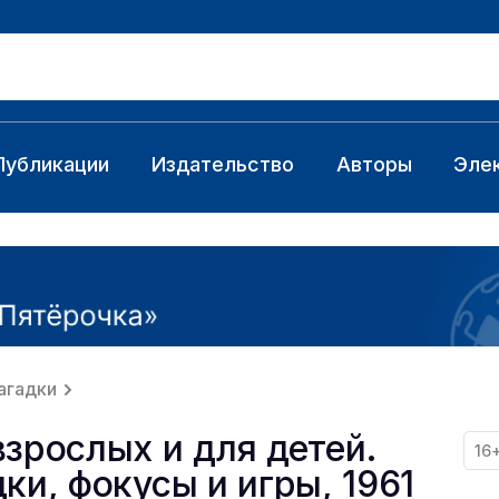
Публикации
Издательство
Авторы
Эле
агадки
зрослых и для детей.
16
ки, фокусы и игры, 1961