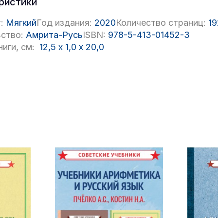
ристики
:
Мягкий
Год издания:
2020
Количество страниц:
19
ство:
Амрита-Русь
ISBN:
978-5-413-01452-3
иги, см:
12,5
x
1,0
x
20,0