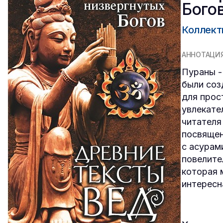
Бого
Коллект
АННОТАЦИ
Пураны -
были соз
для прос
увлекате
читателя
посвящен
с асурам
повелите
которая 
интересн