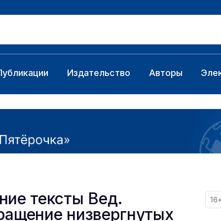
Публикации
Издательство
Авторы
Эле
ние тексты Вед.
16
ращение низвергнутых