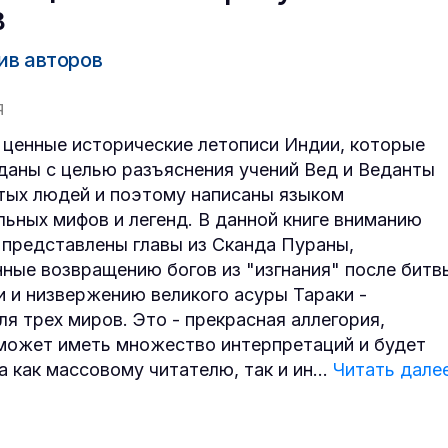
в
ив авторов
Я
 ценные исторические летописи Индии, которые
даны с целью разъяснения учений Вед и Веданты
тых людей и поэтому написаны языком
льных мифов и легенд. В данной книге вниманию
 представлены главы из Сканда Пураны,
ные возвращению богов из "изгнания" после битв
и и низвержению великого асуры Тараки -
ля трех миров. Это - прекрасная аллегория,
может иметь множество интерпретаций и будет
а как массовому читателю, так и ин
...
Читать дале