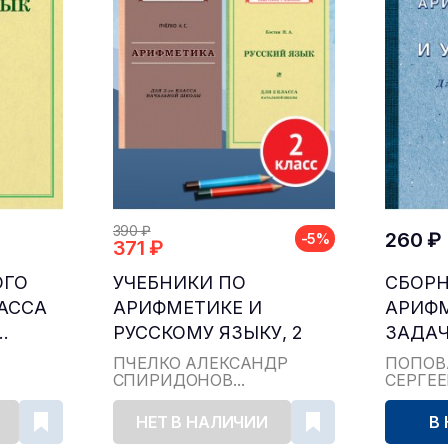
390 ₽
260 ₽
-5%
371 ₽
ОГО
УЧЕБНИКИ ПО
СБОР
ЛАССА
АРИФМЕТИКЕ И
АРИФ
.
РУССКОМУ ЯЗЫКУ, 2
ЗАДАЧ
КЛАСС...
ДЛЯ НА
ПЧЁЛКО АЛЕКСАНДР
ПОПОВ
СПИРИДОНОВ...
СЕРГЕ
НЕТ В НАЛИЧИИ
В