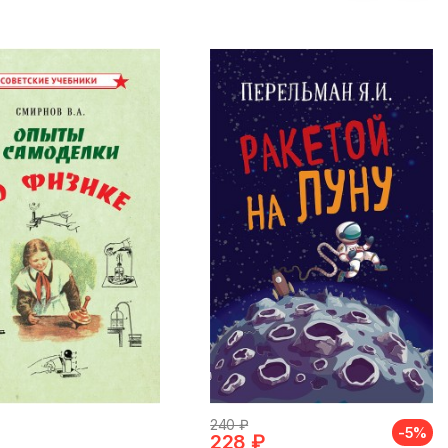
240 ₽
-5%
228 ₽