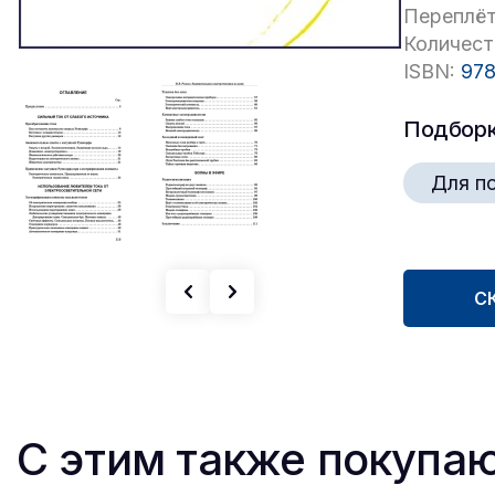
Переплёт
Количест
ISBN:
978
Подбор
Для п
С
С этим также покупа