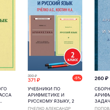
390 ₽
260 ₽
-5%
371 ₽
ОГО
УЧЕБНИКИ ПО
СБОР
ЛАССА
АРИФМЕТИКЕ И
АРИФ
.
РУССКОМУ ЯЗЫКУ, 2
ЗАДАЧ
КЛАСС...
ДЛЯ НА
ПЧЁЛКО АЛЕКСАНДР
ПОПОВ