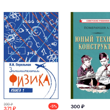
390 ₽
300 ₽
-5%
371 ₽