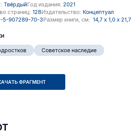
:
Твёрдый
Год издания:
2021
во страниц:
128
Издательство:
Концептуал
-5-907289-70-3
Размер книги, см:
14,7
x
1,0
x
21,7
ки
одростков
Советское наследие
КАЧАТЬ ФРАГМЕНТ
ют