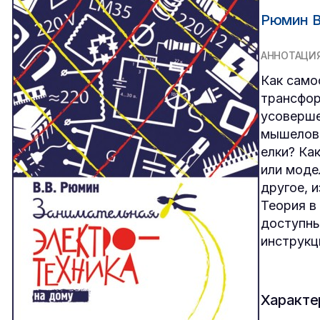
Рюмин В
АННОТАЦИ
Как само
трансфор
усоверше
мышеловк
елки? Ка
или моде
другое, 
Теория в
доступны
инструкци
Характе