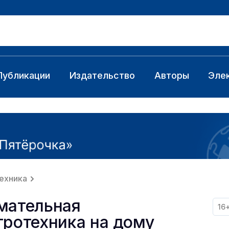
Публикации
Издательство
Авторы
Эле
техника
мательная
16
тротехника на дому