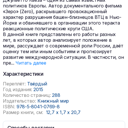
Джульетто Кьеза – один из самых известных
политиков Европы. Автор документального фильма
«Зеро» (Zero), раскрывшего провокационный
характер разрушения башен-близнецов ВТЦ в Нью-
Йорке и обвинявшего в организации этого теракта
реакционные политические круги США.
В данной книге представлены его работы разных
лет, в которых автор анализирует положение в
мире, рассуждает о современной роли России, даёт
оценку тем или иным событиям и прогнозирует
развитие международной ситуации. В частности, он
пре
...
Читать далее
Характеристики
Переплёт:
Твёрдый
Год издания:
2015
Количество страниц:
288
Издательство:
Книжный мир
ISBN:
978-5-8041-0769-8
Размер книги, см:
12,7
x
1,7
x
20,7
Способы доставки