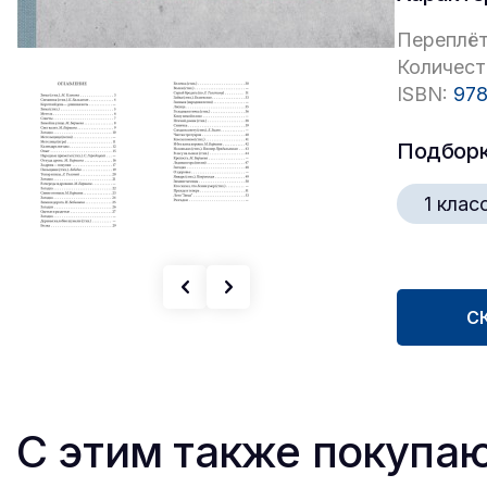
Переплёт
Количест
ISBN:
978
Подбор
1 клас
С
С этим также покупа