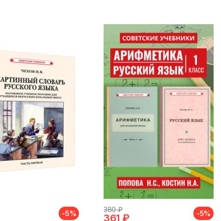
380 ₽
-5%
-5%
361 ₽