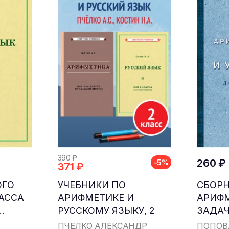
390 ₽
260 ₽
-5%
371 ₽
ОГО
УЧЕБНИКИ ПО
СБОР
ЛАССА
АРИФМЕТИКЕ И
АРИФ
.
РУССКОМУ ЯЗЫКУ, 2
ЗАДАЧ
КЛАСС...
ДЛЯ НА
ПЧЁЛКО АЛЕКСАНДР
ПОПОВ