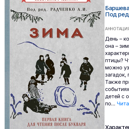
Баршева
Под ред
АННОТАЦИ
День – ко
она – зи
характер
птицы? Ч
можно уз
загадок,
Также пр
событиях
детей с 
по
...
Чита
Характе