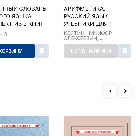
ИННЫЙ СЛОВАРЬ
АРИФМЕТИКА.
ОГО ЯЗЫКА.
РУССКИЙ ЯЗЫК.
ЕКТ ИЗ 2 КНИГ
УЧЕБНИКИ ДЛЯ 1
1959]
КЛАССА [1936-1953]
КОСТИН НИКИФОР
Н.В.
АЛЕКСЕЕВИЧ, ...
 КОРЗИНУ
НЕТ В НАЛИЧИИ