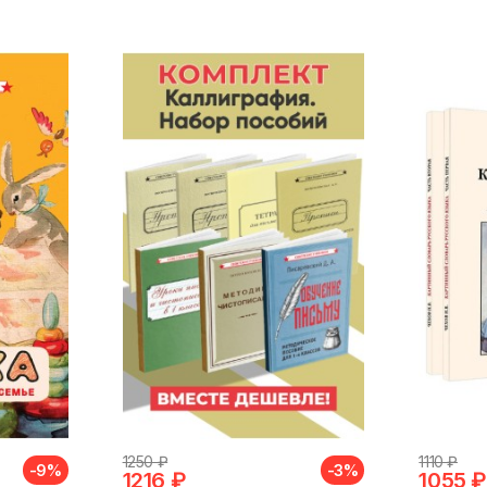
1250 ₽
1110 ₽
-9%
-3%
1216 ₽
1055 ₽