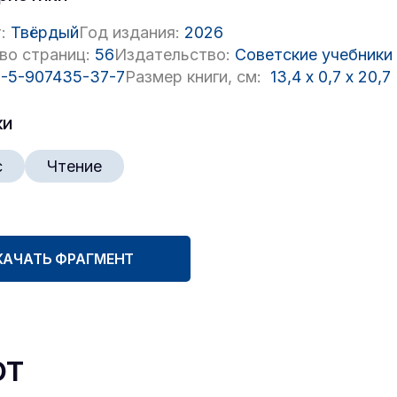
:
Твёрдый
Год издания:
2026
во страниц:
56
Издательство:
Советские учебники
-5-907435-37-7
Размер книги, см:
13,4
x
0,7
x
20,7
ки
с
Чтение
КАЧАТЬ ФРАГМЕНТ
ют