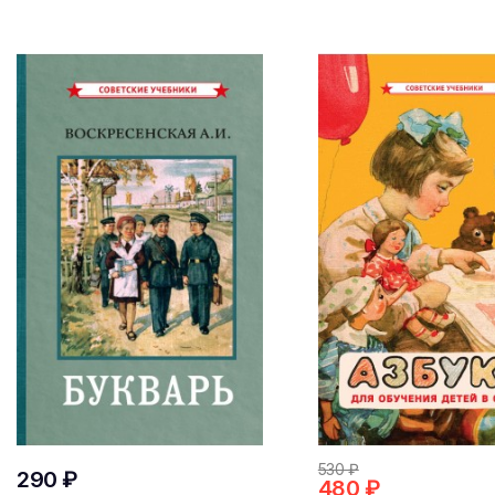
530 ₽
290 ₽
480 ₽