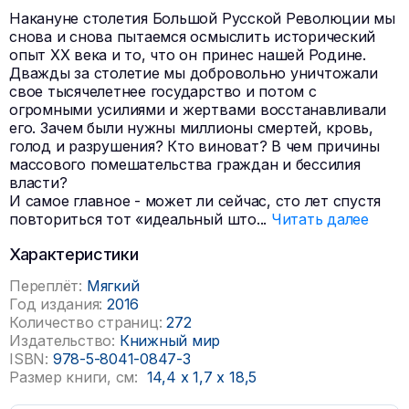
Накануне столетия Большой Русской Революции мы
снова и снова пытаемся осмыслить исторический
опыт XX века и то, что он принес нашей Родине.
Дважды за столетие мы добровольно уничтожали
свое тысячелетнее государство и потом с
огромными усилиями и жертвами восстанавливали
его. Зачем были нужны миллионы смертей, кровь,
голод и разрушения? Кто виноват? В чем причины
массового помешательства граждан и бессилия
власти?
И самое главное - может ли сейчас, сто лет спустя
повториться тот «идеальный што
...
Читать далее
Характеристики
Переплёт:
Мягкий
Год издания:
2016
Количество страниц:
272
Издательство:
Книжный мир
ISBN:
978-5-8041-0847-3
Размер книги, см:
14,4
x
1,7
x
18,5