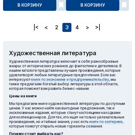
В КОРЗИНУ
В КОРЗИНУ
|<
<
2
3
4
>
>|
Художественная литература
Художественная литература включает в себя разнообразные
жанры: от исторических романов до фантастики и детективов. В
нашем каталоге представлены лучшие произведения, которые
удовлетворят любые литературные предпочтения. Если вас
интересуют
книги по экономике и предпринимательству
, мы
также предлагаем богатый выбор литературы в этой области,
которая поможет вам развить бизнес-навыки.
Цены на книги
Мы предлагаем книги художественной литературы по доступным
ценам. У нас можно найти как выгодные предложения, так и
эксклюзивные издания, которые станут настоящими находками
для коллекционеров. Для тех, кто ищет не только увлекательные
произведения, но и тайные знания, у нас есть
книги по эзотерике
,
которые помогут открыть новые горизонты сознания.
Почему стоит выбрать нас?