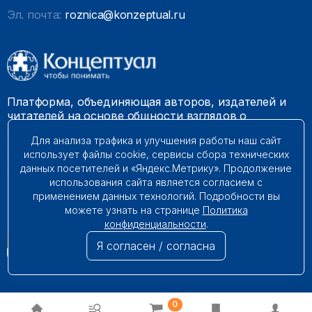
Эл. почта:
roznica@konzeptual.ru
Платформа, объединяющая авторов, издателей и
читателей на основе общности взглядов о
необходимости построения справедливого и
Для анализа трафика и улучшения работы наш сайт
гармоничного мироустройства. Наши книги можно
использует файлы cookie, сервисы сбора технических
встретить на многих книготорговых площадках
данных посетителей и «Яндекс.Метрику». Продолжение
России.
использования сайта является согласием с
применением данных технологий. Подробности вы
© 2009 – 2026. Все права защищены.
можете узнать на странице
Политика
конфиденциальности
.
Я согласен / согласна
0