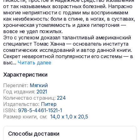
гибкости, простое и надежное средство избавления
от так называемых возрастных болезней. Напрасно
многие неприятности с годами мы воспринимаем
как неизбежность: боли в спине, в ногах, в суставах,
хроническая утомляемость и даже гипертония —
вовсе не удел пожилых.
Это с успехом доказал талантливый американский
специалист Томас Ханна — основатель института
соматических исследований и автор данной книги.
Секрет невероятной популярности его системы — в
выс
...
Читать далее
Характеристики
Переплёт:
Мягкий
Год издания:
2021
Количество страниц:
224
Издательство:
Питер
ISBN:
978-5-4461-1521-1
Размер книги, см:
14,0
x
1,0
x
20,5
Способы доставки