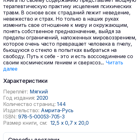
Книга по своему содержанию представляет мощную
терапевтическую практику исцеления психических
травм. В основе всех страданий лежит неведение,
невежество и страх. Но только в наших руках
изменить свое отношение к миру и окружающим,
понять собственное предназначение, выйдя за
пределы ограничений, наложенных мировоззрением,
которое очень часто превращает человека в пчелу,
бьющуюся о стекло в попытках выбраться на
свободу. Путь к себе - это и есть воссоединение со
своим космическим гением и сверхсоз
...
Читать
далее
Характеристики
Переплёт:
Мягкий
Год издания:
2020
Количество страниц:
144
Издательство:
Амрита-Русь
ISBN:
978-5-00053-705-3
Размер книги, см:
12,5
x
0,7
x
20,0
Способы доставки