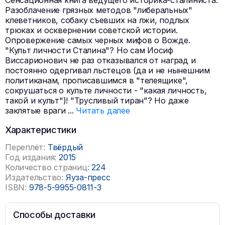
Сенсационная книга ведущего историка-сталиниста.
Разоблачение грязных методов "либеральных"
клеветников, собаку съевших на лжи, подлых
трюках и осквернении советской истории.
Опровержение самых черных мифов о Вожде.
"Культ личности Сталина"? Но сам Иосиф
Виссарионович не раз отказывался от наград и
постоянно одергивал льстецов (да и не нынешним
политиканам, прописавшимся в "телеящике",
сокрушаться о культе личности - "какая личность,
такой и культ")! "Трусливый тиран"? Но даже
заклятые враги
...
Читать далее
Характеристики
Переплёт:
Твёрдый
Год издания:
2015
Количество страниц:
224
Издательство:
Яуза-пресс
ISBN:
978-5-9955-0811-3
Способы доставки