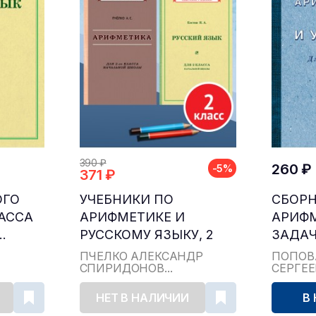
390 ₽
260 ₽
-5%
371 ₽
ОГО
УЧЕБНИКИ ПО
СБОР
ЛАССА
АРИФМЕТИКЕ И
АРИФ
.
РУССКОМУ ЯЗЫКУ, 2
ЗАДАЧ
КЛАСС...
ДЛЯ НА
ПЧЁЛКО АЛЕКСАНДР
ПОПОВ
СПИРИДОНОВ...
СЕРГЕ
НЕТ В НАЛИЧИИ
В