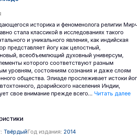
Я
дающегося историка и феноменолога религии Мир
авно стала классикой в исследованиях такого
тального и уникального явления, как индийская
тор представляет йогу как целостный,
новый, всеобъемлющий духовный универсум,
лементы которого соответствуют разным
ым уровням, состояниям сознания и даже слоям
нного общества. Элиаде прослеживает истоки йо
автохтонного, доарийского населения Индии,
ует свое внимание прежде всего
...
Читать далее
ристики
:
Твёрдый
Год издания:
2014