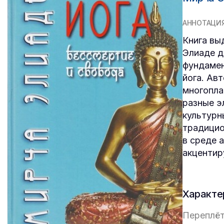
АННОТАЦИ
Книга вы
Элиаде д
фундамен
йога. Ав
многопла
разные э
культурн
традицио
в среде 
акцентир
Характе
Переплёт