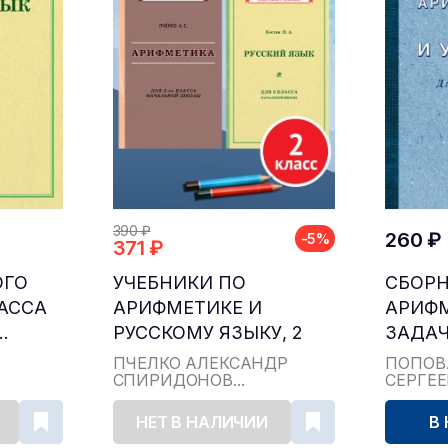
390 ₽
260 ₽
-5%
371 ₽
ОГО
УЧЕБНИКИ ПО
СБОР
ЛАССА
АРИФМЕТИКЕ И
АРИФ
.
РУССКОМУ ЯЗЫКУ, 2
ЗАДАЧ
КЛАСС...
ДЛЯ НА
ПЧЁЛКО АЛЕКСАНДР
ПОПОВ
СПИРИДОНОВ...
СЕРГЕ
НЕТ В НАЛИЧИИ
В