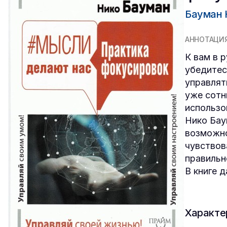
Бауман 
АННОТАЦИ
К вам в р
убедитес
управлят
уже сотн
использо
Нико Бау
возможно
чувствов
правильн
В книге 
Характе