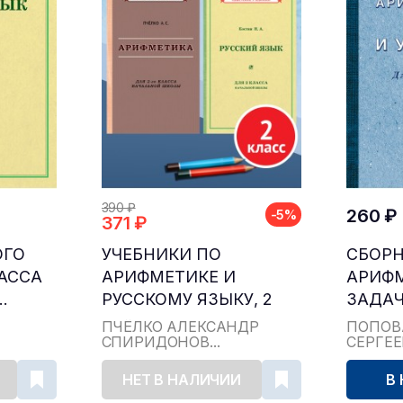
390 ₽
260 ₽
-5%
371 ₽
ОГО
УЧЕБНИКИ ПО
СБОР
ЛАССА
АРИФМЕТИКЕ И
АРИФ
.
РУССКОМУ ЯЗЫКУ, 2
ЗАДАЧ
КЛАСС...
ДЛЯ НА
ПЧЁЛКО АЛЕКСАНДР
ПОПОВ
СПИРИДОНОВ...
СЕРГЕ
НЕТ В НАЛИЧИИ
В