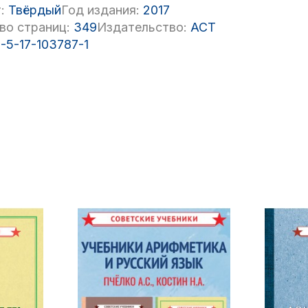
:
Твёрдый
Год издания:
2017
во страниц:
349
Издательство:
АСТ
-5-17-103787-1