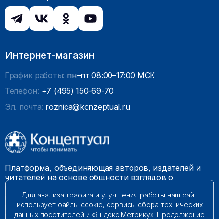
Интернет-магазин
График работы:
пн–пт 08:00–17:00 МСК
Телефон:
+7 (495) 150-69-70
Эл. почта:
roznica@konzeptual.ru
Платформа, объединяющая авторов, издателей и
читателей на основе общности взглядов о
необходимости построения справедливого и
Для анализа трафика и улучшения работы наш сайт
гармоничного мироустройства. Наши книги можно
использует файлы cookie, сервисы сбора технических
встретить на многих книготорговых площадках
данных посетителей и «Яндекс.Метрику». Продолжение
России.