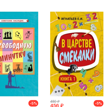
480 ₽
-5%
-5%
456 ₽