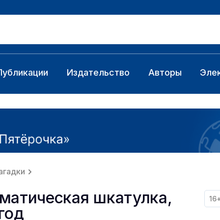
Публикации
Издательство
Авторы
Эле
агадки
матическая шкатулка,
16
год