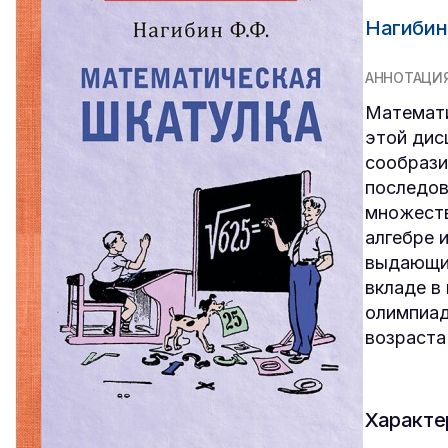
Нагибин
АННОТАЦИ
Математи
этой дис
сообрази
последов
множеств
алгебре 
выдающих
вкладе в
олимпиад
возраста
Характе