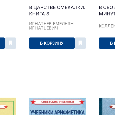
В ЦАРСТВЕ СМЕКАЛКИ.
В СВ
КНИГА 3
МИНУТ
ИГНАТЬЕВ ЕМЕЛЬЯН
КОЛЛЕ
И,
ИГНАТЬЕВИЧ
РЫ
В КОРЗИНУ
В