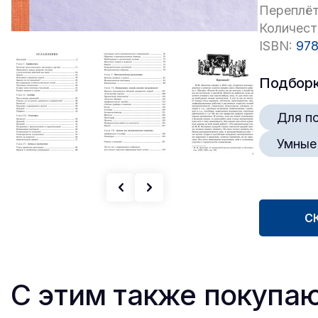
Переплёт
Количест
ISBN:
978
Подбор
Для п
Умные
С
С этим также покупа