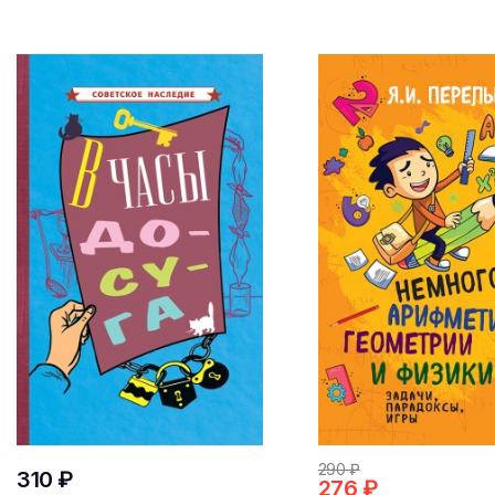
290 ₽
310 ₽
276 ₽