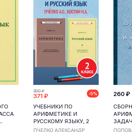
390 ₽
260 ₽
-5%
371 ₽
ОГО
УЧЕБНИКИ ПО
СБОР
ЛАССА
АРИФМЕТИКЕ И
АРИФ
.
РУССКОМУ ЯЗЫКУ, 2
ЗАДАЧ
КЛАСС...
ДЛЯ НА
ПЧЁЛКО АЛЕКСАНДР
ПОПОВ