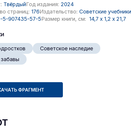
:
Твёрдый
Год издания:
2024
во страниц:
176
Издательство:
Советские учебник
-5-907435-57-5
Размер книги, см:
14,7
x
1,2
x
21,7
ки
одростков
Советское наследие
 забавы
КАЧАТЬ ФРАГМЕНТ
ют