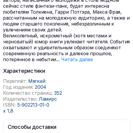
автора, написанная о молодежи в столь модном
сейчас стиле фэнтези-панк, будет интересна
любителям Толкиена, Гарри Потгэра, Макса Фрая,
рассчитанным на молодежную аудиторию, а также и
людям старшего поколения, небезразличным к
увлечениям своих детей.
Великолепный, искрометный (хотя местами и
черноватый) юмор книги увлекает читателя. События
охватывают и удивительным образом соединяют
современную реальность и далекое прошлое,
потерянное в небытии
...
Читать далее
Характеристики
Переплёт:
Мягкий
Год издания:
2004
Количество страниц:
352
Издательство:
Ламирс
ISBN:
5-902213-01-0
x
1,8
Способы доставки