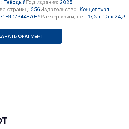
:
Твёрдый
Год издания:
2025
во страниц:
256
Издательство:
Концептуал
-5-907844-76-6
Размер книги, см:
17,3
x
1,5
x
24,3
КАЧАТЬ ФРАГМЕНТ
ют