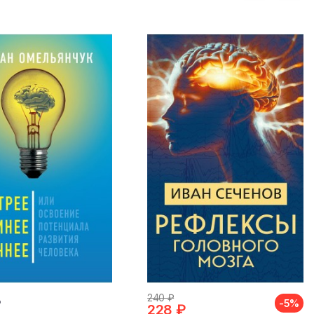
240 ₽
₽
-5%
228 ₽