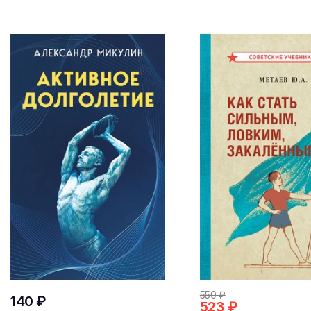
550 ₽
140 ₽
523 ₽