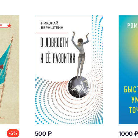
500 ₽
1000 
-5%