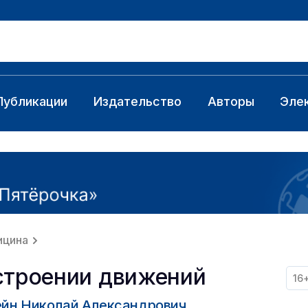
Публикации
Издательство
Авторы
Эле
ицина
строении движений
16
йн Николай Александрович