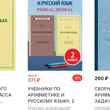
390 ₽
260 ₽
-5%
371 ₽
ОГО
УЧЕБНИКИ ПО
СБОР
ЛАССА
АРИФМЕТИКЕ И
АРИФ
.
РУССКОМУ ЯЗЫКУ, 2
ЗАДАЧ
КЛАСС...
ДЛЯ НА
ПЧЁЛКО АЛЕКСАНДР
ПОПОВ