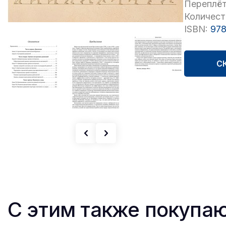
Переплёт
Количест
ISBN:
978
С
С этим также покупа