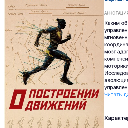
АННОТАЦИ
Каким об
управлен
мгновенн
координа
мозг ада
компенси
моторики
Исследов
эволюция
управлен
Читать д
Характе