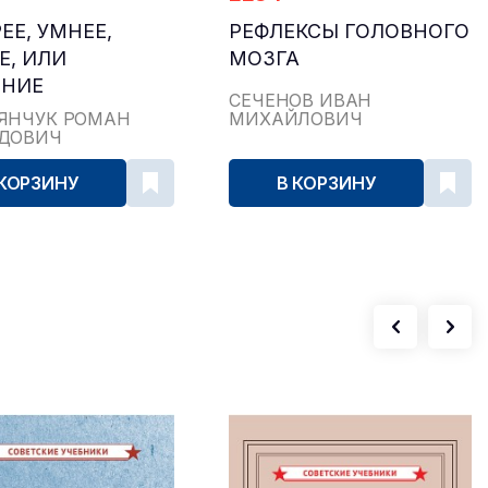
ЕЕ, УМНЕЕ,
РЕФЛЕКСЫ ГОЛОВНОГО
Е, ИЛИ
МОЗГА
ЕНИЕ
СЕЧЕНОВ ИВАН
НЦИАЛА
ЯНЧУК РОМАН
МИХАЙЛОВИЧ
ДОВИЧ
ТИЯ ЧЕЛОВЕКА
 КОРЗИНУ
В КОРЗИНУ