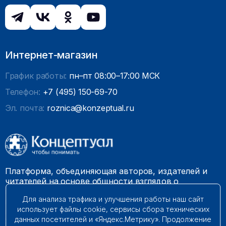
Интернет-магазин
График работы:
пн–пт 08:00–17:00 МСК
Телефон:
+7 (495) 150-69-70
Эл. почта:
roznica@konzeptual.ru
Платформа, объединяющая авторов, издателей и
читателей на основе общности взглядов о
необходимости построения справедливого и
Для анализа трафика и улучшения работы наш сайт
гармоничного мироустройства. Наши книги можно
использует файлы cookie, сервисы сбора технических
встретить на многих книготорговых площадках
данных посетителей и «Яндекс.Метрику». Продолжение
России.