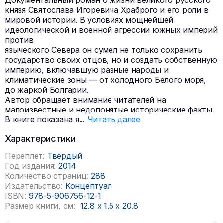
Документальный роман о жизни великого русского
князя Святослава Игоревича Храброго и его роли в
мировой истории. В условиях мощнейшей
идеологической и военной агрессии южных империй
против
языческого Севера он сумел не только сохранить
государство своих отцов, но и создать собственную
империю, включавшую разные народы и
климатические зоны — от холодного Белого моря,
до жаркой Болгарии.
Автор обращает внимание читателей на
малоизвестные и недопонятые исторические факты.
В книге показана я
...
Читать далее
Характеристики
Переплёт:
Твёрдый
Год издания:
2014
Количество страниц:
288
Издательство:
Концептуал
ISBN:
978-5-906756-12-1
Размер книги, см:
12.8
x
1.5
x
20.8