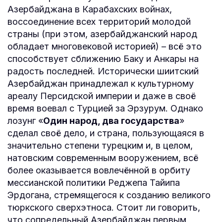
Азербайджана в Карабахских войнах,
воссоединение всех территорий молодой
страны (при этом, азербайджанский народ
обладает многовековой историей) – всё это
способствует сближению Баку и Анкары на
радость последней. Исторически шиитский
Азербайджан принадлежал к культурному
ареалу Персидской империи и даже в своё
время воевал с Турцией за Эрзурум. Однако
лозунг «
Один народ, два государства
»
сделал своё дело, и страна, пользующаяся в
значительно степени турецким и, в целом,
натовским современным вооружением, всё
более оказывается вовлечённой в орбиту
мессианской политики Реджепа Тайипа
Эрдогана, стремящегося к созданию великого
тюркского сверхэтноса. Стоит ли говорить,
что сопредельный Азербайджан первым