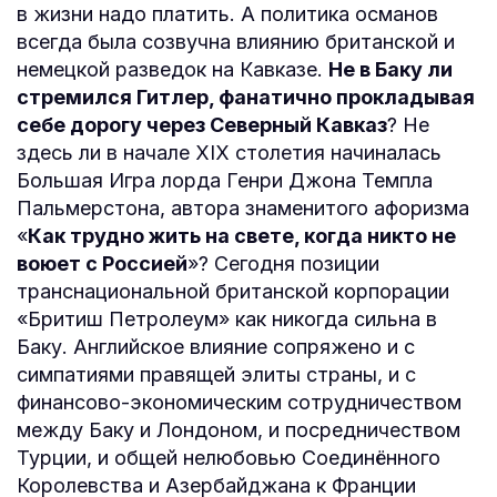
в жизни надо платить. А политика османов
всегда была созвучна влиянию британской и
немецкой разведок на Кавказе.
Не в Баку ли
стремился Гитлер, фанатично прокладывая
себе дорогу через Северный Кавказ
? Не
здесь ли в начале XIX столетия начиналась
Большая Игра лорда Генри Джона Темпла
Пальмерстона, автора знаменитого афоризма
«
Как трудно жить на свете, когда никто не
воюет с Россией
»? Сегодня позиции
транснациональной британской корпорации
«Бритиш Петролеум» как никогда сильна в
Баку. Английское влияние сопряжено и с
симпатиями правящей элиты страны, и с
финансово-экономическим сотрудничеством
между Баку и Лондоном, и посредничеством
Турции, и общей нелюбовью Соединённого
Королевства и Азербайджана к Франции