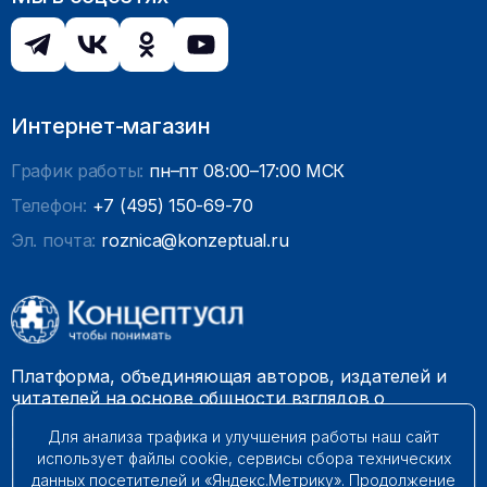
Интернет-магазин
График работы:
пн–пт 08:00–17:00 МСК
Телефон:
+7 (495) 150-69-70
Эл. почта:
roznica@konzeptual.ru
Платформа, объединяющая авторов, издателей и
читателей на основе общности взглядов о
необходимости построения справедливого и
Для анализа трафика и улучшения работы наш сайт
гармоничного мироустройства. Наши книги можно
использует файлы cookie, сервисы сбора технических
встретить на многих книготорговых площадках
данных посетителей и «Яндекс.Метрику». Продолжение
России.