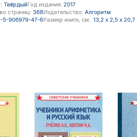
:
Твёрдый
Год издания:
2017
во страниц:
368
Издательство:
Алгоритм
-5-906979-47-6
Размер книги, см:
13,2
x
2,5
x
20,7