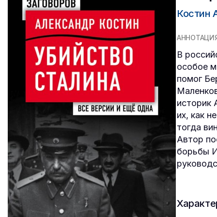
Костин 
АННОТАЦИ
В россий
особое м
помог Бе
Маленков
историк 
их, как 
тогда ви
Автор по
борьбы И
руководс
Характе