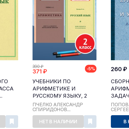
390 ₽
260 ₽
-5%
371 ₽
ОГО
УЧЕБНИКИ ПО
СБОР
ЛАССА
АРИФМЕТИКЕ И
АРИФ
.
РУССКОМУ ЯЗЫКУ, 2
ЗАДАЧ
КЛАСС...
ДЛЯ НА
ПЧЁЛКО АЛЕКСАНДР
ПОПОВ
СПИРИДОНОВ...
СЕРГЕ
НЕТ В НАЛИЧИИ
В