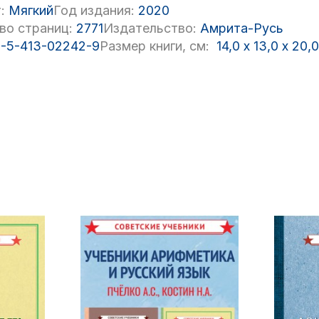
:
Мягкий
Год издания:
2020
во страниц:
2771
Издательство:
Амрита-Русь
-5-413-02242-9
Размер книги, см:
14,0
x
13,0
x
20,0