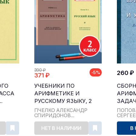
390 ₽
260 ₽
-5%
371 ₽
ОГО
УЧЕБНИКИ ПО
СБОР
ЛАССА
АРИФМЕТИКЕ И
АРИФ
.
РУССКОМУ ЯЗЫКУ, 2
ЗАДАЧ
КЛАСС...
ДЛЯ НА
ПЧЁЛКО АЛЕКСАНДР
ПОПОВ
СПИРИДОНОВ...
СЕРГЕ
НЕТ В НАЛИЧИИ
В