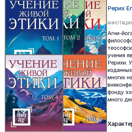
Рерих Е
АННОТАЦИ
Агни-йог
философс
теософск
учения я
Рерихи. 
изданных
многих н
внеконфе
фонду эз
много де
Характе