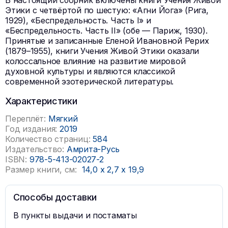
В настоящий сборник включены книги Учения Живой
Этики с четвёртой по шестую: «Агни Йога» (Рига,
1929), «Беспредельность. Часть I» и
«Беспредельность. Часть II» (обе — Париж, 1930).
Принятые и записанные Еленой Ивановной Рерих
(1879–1955), книги Учения Живой Этики оказали
колоссальное влияние на развитие мировой
духовной культуры и являются классикой
современной эзотерической литературы.
Характеристики
Переплёт:
Мягкий
Год издания:
2019
Количество страниц:
584
Издательство:
Амрита-Русь
ISBN:
978-5-413-02027-2
Размер книги, см:
14,0
x
2,7
x
19,9
Способы доставки
В пункты выдачи и постаматы