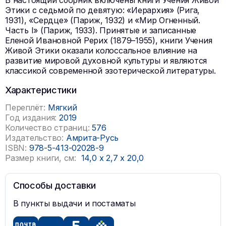
В настоящий сборник включены книги Учения Живой
Этики с седьмой по девятую: «Иерархия» (Рига,
1931), «Сердце» (Париж, 1932) и «Мир Огненный.
Часть I» (Париж, 1933). Принятые и записанные
Еленой Ивановной Рерих (1879–1955), книги Учения
Живой Этики оказали колоссальное влияние на
развитие мировой духовной культуры и являются
классикой современной эзотерической литературы.
Характеристики
Переплёт:
Мягкий
Год издания:
2019
Количество страниц:
576
Издательство:
Амрита-Русь
ISBN:
978-5-413-02028-9
Размер книги, см:
14,0
x
2,7
x
20,0
Способы доставки
В пункты выдачи и постаматы