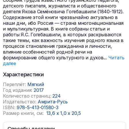
Сборник трудов известного грузинского педагога,
детского писателя, журналиста и общественного
деятеля Якова Семёновича Гогебашвили (1840-1912).
Содержание этой книги чрезвычайно актуально в
наши дни, ибо Россия — страна многонациональная
и мультикультурная. В книге собраны статьи и
работы Я.С. Гогебашвили, в которых раскрываются
такие темы, как важность изучения родного языка в
процессе становления гражданина и личности,
влияние особенностей родной речи на
формирование общего культурного и духов
...
Читать
далее
Характеристики
Переплёт:
Мягкий
Год издания:
2017
Количество страниц:
224
Издательство:
Амрита-Русь
ISBN:
978-5-413-01580-3
Размер книги, см:
13,6
x
1,0
x
20,5
Способы доставки