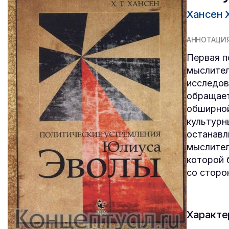
Хансен Х
АННОТАЦИ
Первая п
мыслител
исследов
обращает
обширной
культурн
останавл
мыслител
которой 
со сторо
Характе