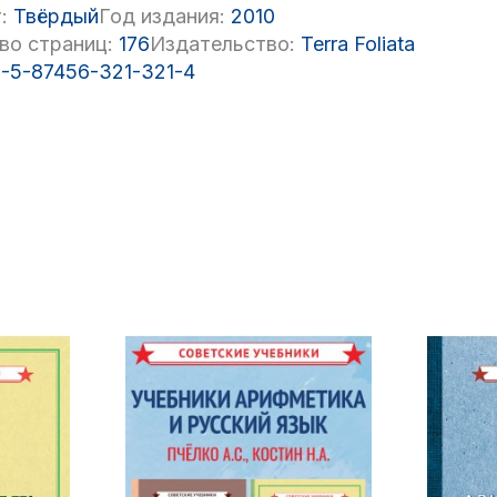
:
Твёрдый
Год издания:
2010
во страниц:
176
Издательство:
Terra Foliata
-5-87456-321-321-4