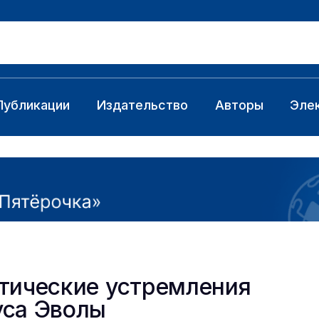
Публикации
Издательство
Авторы
Эле
тические устремления
са Эволы