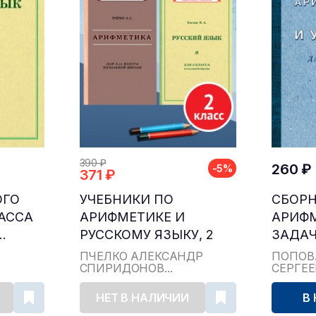
390 ₽
260 ₽
-5%
371 ₽
ОГО
УЧЕБНИКИ ПО
СБОР
ЛАССА
АРИФМЕТИКЕ И
АРИФ
.
РУССКОМУ ЯЗЫКУ, 2
ЗАДАЧ
КЛАСС...
ДЛЯ НА
ПЧЁЛКО АЛЕКСАНДР
ПОПОВ
СПИРИДОНОВ...
СЕРГЕ
НЕТ В НАЛИЧИИ
В