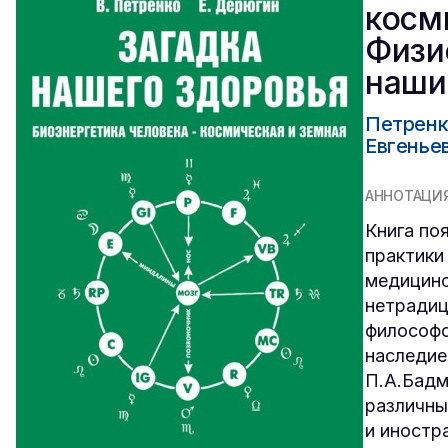
косм
Физи
наши
Петренк
Евгенье
АННОТАЦИ
Книга по
практики
медицинс
нетрадиц
философо
наследие
П.А.Бадм
различны
и иностр