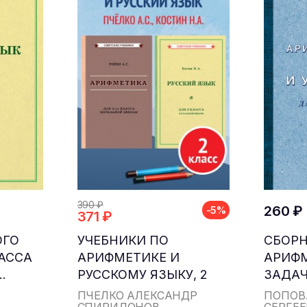
390 ₽
260 ₽
-5%
371 ₽
ОГО
УЧЕБНИКИ ПО
СБОР
ЛАССА
АРИФМЕТИКЕ И
АРИФ
.
РУССКОМУ ЯЗЫКУ, 2
ЗАДАЧ
КЛАСС...
ДЛЯ НА
ПЧЁЛКО АЛЕКСАНДР
ПОПОВ