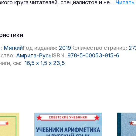
кого круга читателей, специалистов и не
...
Читать
ристики
:
Мягкий
Год издания:
2019
Количество страниц:
27
ство:
Амрита-Русь
ISBN:
978-5-00053-915-6
иги, см:
16,5
x
1,5
x
23,5