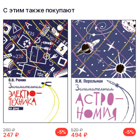
С этим также покупают
260 ₽
520 ₽
-5%
-5%
247 ₽
494 ₽