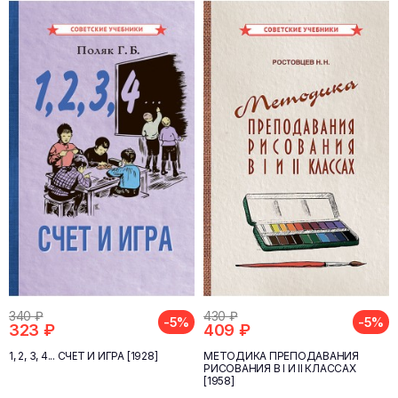
340 ₽
430 ₽
-5%
-5%
323 ₽
409 ₽
1, 2, 3, 4... СЧЁТ И ИГРА [1928]
МЕТОДИКА ПРЕПОДАВАНИЯ
РИСОВАНИЯ В I И II КЛАССАХ
[1958]