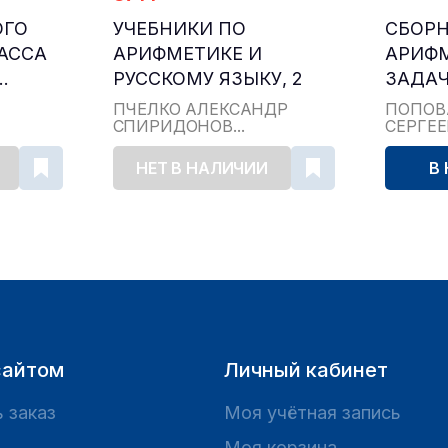
ОГО
УЧЕБНИКИ ПО
СБОР
ЛАССА
АРИФМЕТИКЕ И
АРИФ
.
РУССКОМУ ЯЗЫКУ, 2
ЗАДАЧ
КЛАСС...
ДЛЯ НА
ПЧЁЛКО АЛЕКСАНДР
ПОПОВ
СПИРИДОНОВ...
СЕРГЕ
НЕТ В НАЛИЧИИ
В
сайтом
Личный кабинет
 заказ
Моя учётная запись
Моя корзина