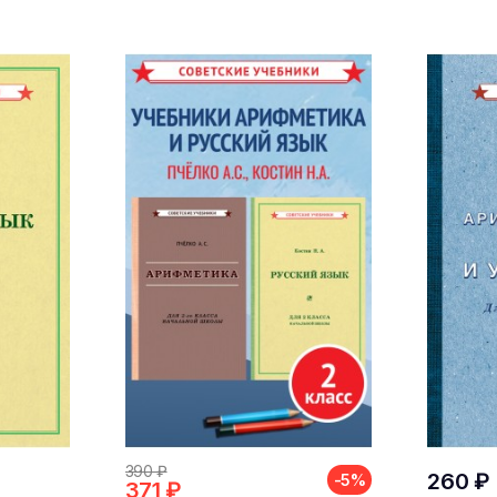
390 ₽
260 ₽
-5%
371 ₽