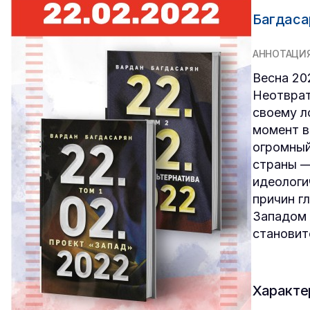
Багдаса
АННОТАЦИ
Весна 20
Неотврат
своему л
момент в
огромный
страны —
идеологи
причин г
Западом 
становит
Характе