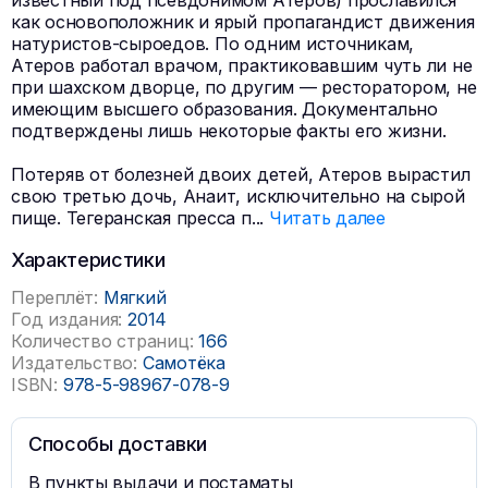
известный под псевдонимом Атеров) прославился
как основоположник и ярый пропагандист движения
натуристов-сыроедов. По одним источникам,
Атеров работал врачом, практиковавшим чуть ли не
при шахском дворце, по другим — ресторатором, не
имеющим высшего образования. Документально
подтверждены лишь некоторые факты его жизни.
Потеряв от болезней двоих детей, Атеров вырастил
свою третью дочь, Анаит, исключительно на сырой
пище. Тегеранская пресса п
...
Читать далее
Характеристики
Переплёт:
Мягкий
Год издания:
2014
Количество страниц:
166
Издательство:
Самотёка
ISBN:
978-5-98967-078-9
Способы доставки
В пункты выдачи и постаматы