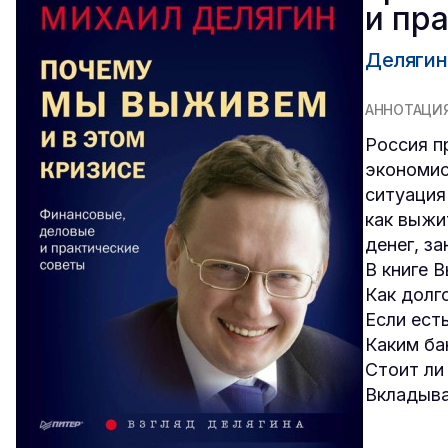
и пр
Делягин
АННОТАЦИ
Россия п
экономис
ситуация
как выжи
денег, з
В книге 
Как долг
Если ест
Каким ба
Стоит ли
Вкладыв