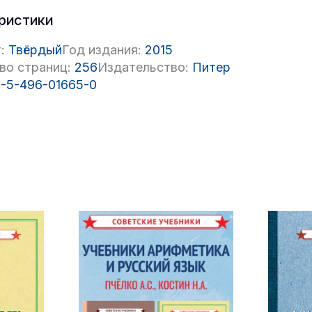
ристики
:
Твёрдый
Год издания:
2015
во страниц:
256
Издательство:
Питер
-5-496-01665-0