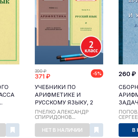
390 ₽
260 ₽
-5%
371 ₽
ОГО
УЧЕБНИКИ ПО
СБОР
ЛАССА
АРИФМЕТИКЕ И
АРИФ
.
РУССКОМУ ЯЗЫКУ, 2
ЗАДАЧ
КЛАСС...
ДЛЯ НА
ПЧЁЛКО АЛЕКСАНДР
ПОПОВ
СПИРИДОНОВ...
СЕРГЕ
НЕТ В НАЛИЧИИ
В