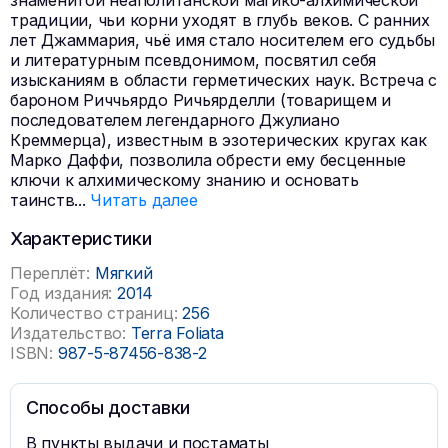
знаменитой неаполитанской магико-алхимической
традиции, чьи корни уходят в глубь веков. С ранних
лет Джаммария, чьё имя стало носителем его судьбы
и литературным псевдонимом, посвятил себя
изысканиям в области герметических наук. Встреча с
бароном Риччьярдо Ричьярделли (товарищем и
последователем легендарного Джулиано
Креммерца), известным в эзотерических кругах как
Марко Даффи, позволила обрести ему бесценные
ключи к алхимическому знанию и основать
таинств
...
Читать далее
Характеристики
Переплёт:
Мягкий
Год издания:
2014
Количество страниц:
256
Издательство:
Terra Foliata
ISBN:
987-5-87456-838-2
Способы доставки
В пункты выдачи и постаматы