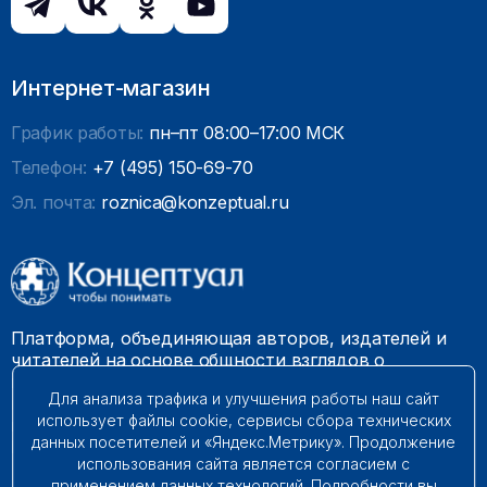
Интернет-магазин
График работы:
пн–пт 08:00–17:00 МСК
Телефон:
+7 (495) 150-69-70
Эл. почта:
roznica@konzeptual.ru
Платформа, объединяющая авторов, издателей и
читателей на основе общности взглядов о
необходимости построения справедливого и
Для анализа трафика и улучшения работы наш сайт
гармоничного мироустройства. Наши книги можно
использует файлы cookie, сервисы сбора технических
встретить на многих книготорговых площадках
данных посетителей и «Яндекс.Метрику». Продолжение
России.
использования сайта является согласием с
применением данных технологий. Подробности вы