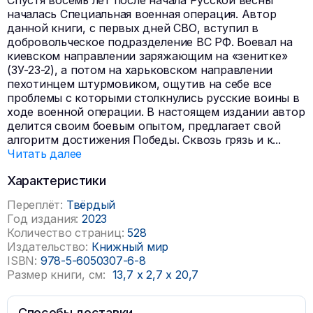
Спустя восемь лет после начала Русской весны
началась Специальная военная операция. Автор
данной книги, с первых дней СВО, вступил в
добровольческое подразделение ВС РФ. Воевал на
киевском направлении заряжающим на «зенитке»
(ЗУ-23-2), а потом на харьковском направлении
пехотинцем штурмовиком, ощутив на себе все
проблемы с которыми столкнулись русские воины в
ходе военной операции. В настоящем издании автор
делится своим боевым опытом, предлагает свой
алгоритм достижения Победы. Сквозь грязь и к
...
Читать далее
Характеристики
Переплёт:
Твёрдый
Год издания:
2023
Количество страниц:
528
Издательство:
Книжный мир
ISBN:
978-5-6050307-6-8
Размер книги, см:
13,7
x
2,7
x
20,7
Способы доставки