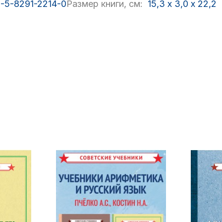
-5-8291-2214-0
Размер книги, см:
15,3
x
3,0
x
22,2