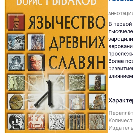
АННОТАЦИ
В первой
тысячеле
зародили
веровани
прослежи
более по
развитие
влиянием
Характе
Переплёт
Количест
Издатель