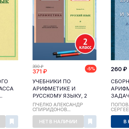
390 ₽
260 ₽
-5%
371 ₽
ОГО
УЧЕБНИКИ ПО
СБОР
ЛАССА
АРИФМЕТИКЕ И
АРИФ
.
РУССКОМУ ЯЗЫКУ, 2
ЗАДАЧ
КЛАСС...
ДЛЯ НА
ПЧЁЛКО АЛЕКСАНДР
ПОПОВ
СПИРИДОНОВ...
СЕРГЕ
НЕТ В НАЛИЧИИ
В