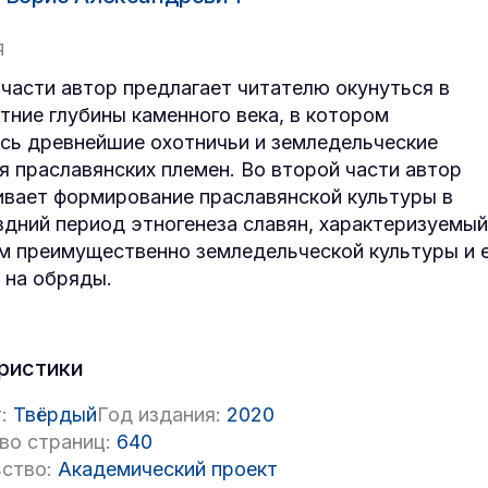
Я
 части автор предлагает читателю окунуться в
тние глубины каменного века, в котором
сь древнейшие охотничьи и земледельческие
я праславянских племен. Во второй части автор
вает формирование праславянской культуры в
здний период этногенеза славян, характеризуемый
м преимущественно земледельческой культуры и 
 на обряды.
ристики
:
Твёрдый
Год издания:
2020
во страниц:
640
ство:
Академический проект